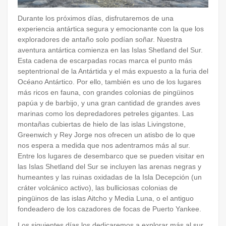
Durante los próximos días, disfrutaremos de una
experiencia antártica segura y emocionante con la que los
exploradores de antaño solo podían soñar. Nuestra
aventura antártica comienza en las Islas Shetland del Sur.
Esta cadena de escarpadas rocas marca el punto más
septentrional de la Antártida y el más expuesto a la furia del
Océano Antártico. Por ello, también es uno de los lugares
más ricos en fauna, con grandes colonias de pingüinos
papúa y de barbijo, y una gran cantidad de grandes aves
marinas como los depredadores petreles gigantes. Las
montañas cubiertas de hielo de las islas Livingstone,
Greenwich y Rey Jorge nos ofrecen un atisbo de lo que
nos espera a medida que nos adentramos más al sur.
Entre los lugares de desembarco que se pueden visitar en
las Islas Shetland del Sur se incluyen las arenas negras y
humeantes y las ruinas oxidadas de la Isla Decepción (un
cráter volcánico activo), las bulliciosas colonias de
pingüinos de las islas Aitcho y Media Luna, o el antiguo
fondeadero de los cazadores de focas de Puerto Yankee.
Los siguientes días los dedicaremos a explorar más al sur