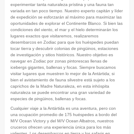
experimentar tanta naturaleza prístina y una fauna tan
variada en tan poco tiempo. Nuestro experto capitán y líder
de expedición se esforzarán al máximo para maximizar las
oportunidades de explorar el Continente Blanco. Si bien las
condiciones del viento, el mar y el hielo determinarán los
lugares exactos que visitaremos, realizaremos
desembarcos en Zodiac para que los huéspedes puedan
tocar tierra y descubrir colonias de pingüinos, estaciones
de investigación y sitios históricos. Nuestro objetivo es
navegar en Zodiac por zonas pintorescas llenas de
icebergs gigantes, ballenas y focas. Siempre buscamos
visitar lugares que muestren lo mejor de la Antártida; si
bien el avistamiento de fauna silvestre está sujeto a los
caprichos de la Madre Naturaleza, en esta inhóspita
naturaleza se puede encontrar una gran variedad de
especies de pingüinos, ballenas y focas.
Cualquier viaje a la Antártida es una aventura, pero con
una ocupación promedio de 175 huéspedes a bordo del
M/V Ocean Victory y del M/V Ocean Albatros, nuestros
cruceros ofrecen una experiencia única para los más
valientes. Los desembarcos en tierra y los safaris en