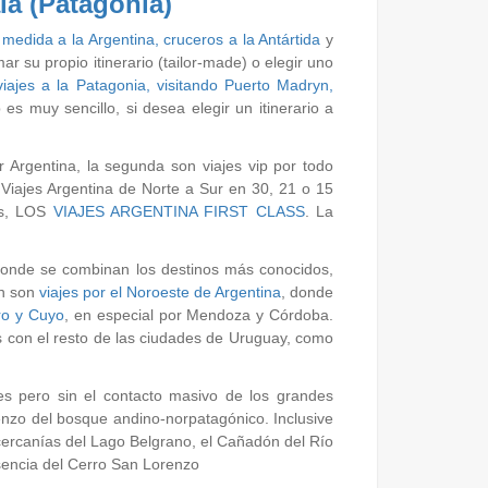
ia (Patagonia)
a medida a la Argentina,
cruceros a la Antártida
y
 su propio itinerario (tailor-made) o elegir uno
viajes a la Patagonia, visitando Puerto Madryn,
es muy sencillo, si desea elegir un itinerario a
or Argentina, la segunda son viajes vip por todo
 Viajes Argentina de Norte a Sur en 30, 21 o 15
as, LOS
VIAJES ARGENTINA FIRST CLASS
. La
donde se combinan los destinos más conocidos,
ón son
viajes por el Noroeste de Argentina
, donde
tro y Cuyo
, en especial por Mendoza y Córdoba.
 con el resto de las ciudades de Uruguay, como
es pero sin el contacto masivo de los grandes
nzo del bosque andino-norpatagónico. Inclusive
 cercanías del Lago Belgrano, el Cañadón del Río
sencia del Cerro San Lorenzo