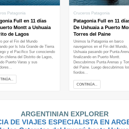
ros Patagonia
Cruceros Patagonia
gonia Full en 11 días
Patagonia Full en 11 día
uerto Montt a Ushuaia
De Ushuaia a Puerto Mo
rito de Lagos
Torres del Paine
o por el Fin del Mundo
Unimos la Patagonia en barco
ndo por ls Isla Grande de Tierra
navegamos en el Fin del Mundo,
ego y el Pacífico Sur conociendo
Ushuaia pasando por Punta Aren
ión chilena del Distrito de Lagos,
finalizando en Puerto Montt.
ndo Puerto Varas y sus
Descubrimos Punta Arenas y Tor
dores...
del Paine. Luego descubrimos lo
fiordos...
TINÚA...
CONTINÚA...
ARGENTINIAN EXPLORER
IA DE VIAJES ESPECIALISTA EN ARG