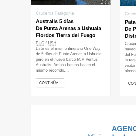
Cruceros Patagonia
Cruce
Australis 5 días
Pata
De Punta Arenas a Ushuaia
De P
Fiordos Tierra del Fuego
Dist
PUQ
/
USH
Crucer
Este es el mismo itinerario One Way
navega
de 5 días de Punta Arenas a Ushuaia,
del Fu
pero en el nuevo barco M/V Ventus
la reg
Australis. Ambos barcos hacen el
visita
mismo recorrido....
alrede
CONTINÚA...
CON
AGENC