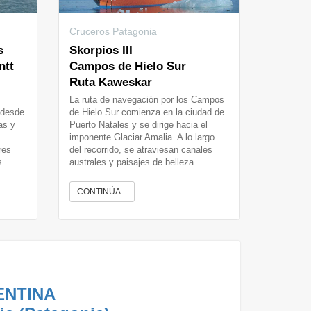
Cruceros Patagonia
s
Skorpios III
ntt
Campos de Hielo Sur
Ruta Kaweskar
La ruta de navegación por los Campos
 desde
de Hielo Sur comienza en la ciudad de
as y
Puerto Natales y se dirige hacia el
imponente Glaciar Amalia. A lo largo
res
del recorrido, se atraviesan canales
s
australes y paisajes de belleza...
CONTINÚA...
ENTINA