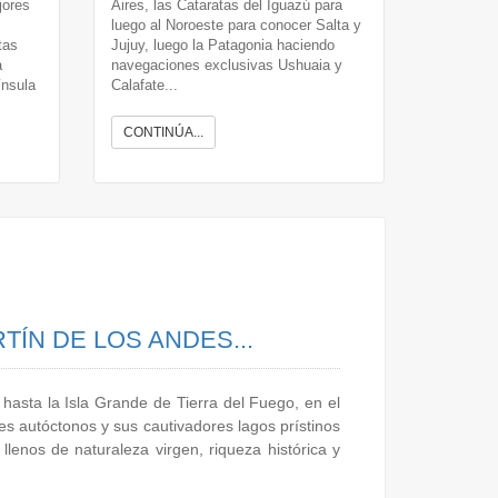
jores
Aires, las Cataratas del Iguazú para
luego al Noroeste para conocer Salta y
tas
Jujuy, luego la Patagonia haciendo
a
navegaciones exclusivas Ushuaia y
ínsula
Calafate...
CONTINÚA...
ÍN DE LOS ANDES...
hasta la Isla Grande de Tierra del Fuego, en el
es autóctonos y sus cautivadores lagos prístinos
llenos de naturaleza virgen, riqueza histórica y