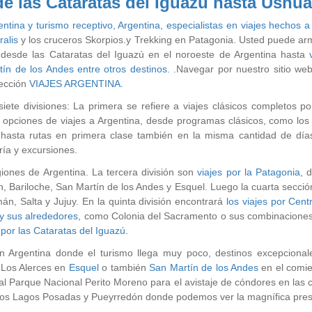
e las Cataratas del Iguazú hasta Ushua
entina y turismo receptivo, Argentina, especialistas en viajes hechos 
ralis
y los cruceros Skorpios.y Trekking en Patagonia. Usted puede armar
 desde las Cataratas del Iguazú en el noroeste de Argentina hasta
ín de los Andes entre otros destinos. .
Navegar por nuestro sitio web 
sección
VIAJES ARGENTINA.
siete divisiones: La primera se refiere a viajes clásicos completos p
s opciones de viajes a Argentina, desde programas clásicos, como los
 hasta rutas en primera clase también en la misma cantidad de dí
ería y excursiones.
egiones de Argentina. La tercera división son
viajes por la Patagonia
, 
, Bariloche, San Martín de los Andes y Esquel. Luego la cuarta secci
n, Salta y Jujuy. En la quinta división encontrará
los viajes por Cen
 y sus alrededores
, como Colonia del Sacramento o sus combinaciones
 por las Cataratas del Iguazú
.
en Argentina donde el turismo llega muy poco, destinos excepcional
 Los Alerces en
Esquel
o también
San Martín de los Andes
en el comie
al Parque Nacional Perito Moreno para el avistaje de cóndores en las
, los Lagos Posadas y Pueyrredón donde podemos ver la magnífica pre