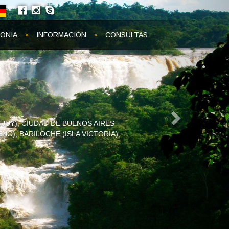
Next
ONIA
INFORMACIÓN
CONSULTAS
M/V PLANCIUS, M/V ORTELIUS...
LVINAS. YA ESTAN LAS TARIFAS