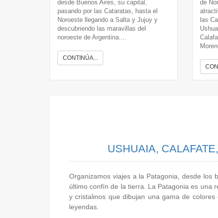
desde Buenos Aires, su capital,
de Nor
pasando por las Cataratas, hasta el
atract
Noroeste llegando a Salta y Jujuy y
las Ca
descubriendo las maravillas del
Ushuai
noroeste de Argentina....
Calafa
Moreno
CONTINÚA...
CON
USHUAIA, CALAFATE
Organizamos viajes a la Patagonia, desde los b
último confín de la tierra. La Patagonia es una
y cristalinos que dibujan una gama de colores e
leyendas.