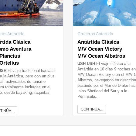
ros Antartida
Cruceros Antartida
rtida Clásica
Antártida Clásica
smo Aventura
M/V Ocean Victory
Plancius
M/V Ocean Albatros
Ortelius
USH-USH
:El viaje clásico a la
Antártida en 10 días 9 noches en
USH
:El viaje tradicional hacia la
M/V Ocean Victory o en el M/V 
ula Antártica, pero con un plus
Albatros, navegando en dirección
al: actividades de turismo
pasando por el Mar de Drake hac
ra totalmente incluídas en el
Islas Shetland del Sur y a la
o, desde kayaking, raquetas
Península...
CONTINÚA...
TINÚA...