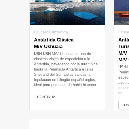
Cruceros Antartida
Cruce
Antártida Clásica
Antá
M/V Ushuaia
Turi
M/V 
USH-USH
:M/V Ushuaia es uno de
M/V 
clásicos viajes de expedición a la
Antártida, navegando por la ruta típica
USH-
hasta la Península Antártica e Islas
Peníns
Shetland del Sur. Estas salidas la
especi
tripulación en bilingüe español-inglés,
aventu
ideal para personas de habla hispana...
crucer
de...
CONTINÚA...
CON