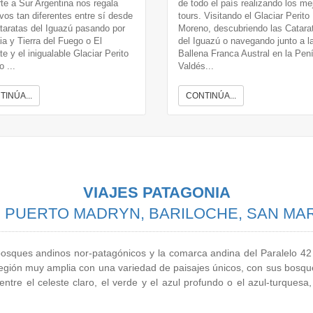
te a Sur Argentina nos regala
de todo el país realizando los me
ivos tan diferentes entre sí desde
tours. Visitando el Glaciar Perito
taratas del Iguazú pasando por
Moreno, descubriendo las Catara
a y Tierra del Fuego o El
del Iguazú o navegando junto a l
te y el inigualable Glaciar Perito
Ballena Franca Austral en la Pen
 ...
Valdés...
TINÚA...
CONTINÚA...
VIAJES PATAGONIA
, PUERTO MADRYN, BARILOCHE, SAN MART
osques andinos nor-patagónicos y la comarca andina del Paralelo 42 
 región muy amplia con una variedad de paisajes únicos, con sus bosqu
ntre el celeste claro, el verde y el azul profundo o el azul-turquesa, 