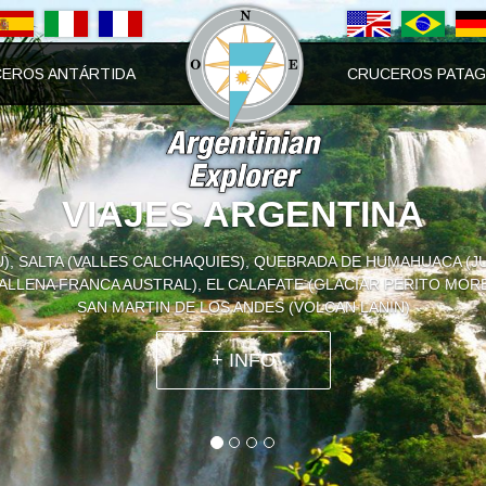
EROS ANTÁRTIDA
CRUCEROS PATAG
CRUCEROS ANTARTIDA
 2025-2026 DE LOS CRUCEROS A LA ANTARTIDA: M/V USHUAIA, 
DA, ISLAS GEORGIA DEL SUR, ORCADAS, SANDWICH DEL SUR, MA
ANTARTIDA 2024-2025
+ INFO