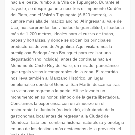
hacia el oeste, rumbo a la Villa de Tupungato. Durante el
trayecto, se despliega ante nosotros el imponente Cordón
del Plata, con el Volcán Tupungato (6.820 metros), la
cumbre más alta del macizo andino. Al ingresar al Valle de
Uco, nos sorprenden los viñedos de gran altitud, situados a
más de 1.200 metros, ideales para el cultivo de frutas,
papas y hortalizas, y donde se ubican los principales
productores de vino de Argentina. Aquí visitaremos la
prestigiosa Bodega Jean Bousquet para realizar una
degustación (no incluida), antes de continuar hacia el
Monumento Cristo Rey del Valle, un mirador panorámico
que regala vistas incomparables de la zona. El recorrido
nos lleva también al Manzano Histórico, un lugar
emblemático donde el General San Martín descansó tras
su victorioso regreso a la patria. Allí se levanta un
monumento en su honor, símbolo de la gesta libertadora.
Concluimos la experiencia con un almuerzo en el
restaurante La Juntada (no incluido), disfrutando de la
gastronomía local antes de regresar a la Ciudad de
Mendoza. Este tour combina historia, naturaleza y enología
en uno de los destinos más destacados de la provincia: el
Valle de Uco.