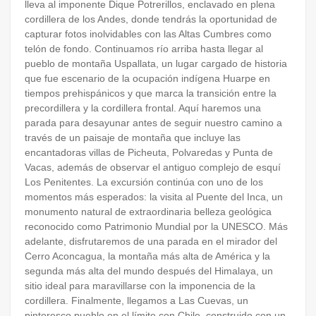
lleva al imponente Dique Potrerillos, enclavado en plena
cordillera de los Andes, donde tendrás la oportunidad de
capturar fotos inolvidables con las Altas Cumbres como
telón de fondo. Continuamos río arriba hasta llegar al
pueblo de montaña Uspallata, un lugar cargado de historia
que fue escenario de la ocupación indígena Huarpe en
tiempos prehispánicos y que marca la transición entre la
precordillera y la cordillera frontal. Aquí haremos una
parada para desayunar antes de seguir nuestro camino a
través de un paisaje de montaña que incluye las
encantadoras villas de Picheuta, Polvaredas y Punta de
Vacas, además de observar el antiguo complejo de esquí
Los Penitentes. La excursión continúa con uno de los
momentos más esperados: la visita al Puente del Inca, un
monumento natural de extraordinaria belleza geológica
reconocido como Patrimonio Mundial por la UNESCO. Más
adelante, disfrutaremos de una parada en el mirador del
Cerro Aconcagua, la montaña más alta de América y la
segunda más alta del mundo después del Himalaya, un
sitio ideal para maravillarse con la imponencia de la
cordillera. Finalmente, llegamos a Las Cuevas, un
pintoresco pueblo en el límite con Chile, construido con un